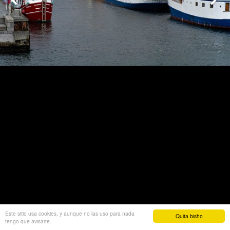
Este sitio usa cookies, y aunque no las uso para nada
Quita bisho
Miquel Petrus
/
Copenhague
/ 21 of 23
tengo que avisarte.